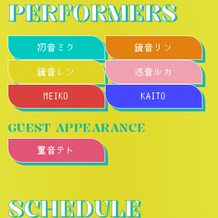
PERFORMERS
初音ミク
鏡音リン
鏡音レン
巡音ルカ
MEIKO
KAITO
GUEST APPEARANCE
重音テト
SCHEDULE