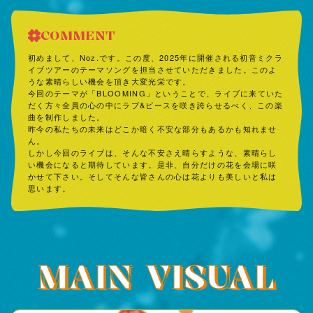
COMMENT
初めまして、Noz.です。この度、2025年に開催される初音ミクラ
イブツアーのテーマソングを担当させていただきました。このよ
うな素晴らしい機会を頂き大変光栄です。
今回のテーマが「BLOOMING」ということで、ライブに来ていた
だく方々全員の心の中にラブ&ピースを咲き誇らせるべく、この楽
曲を制作しました。
昨今の私たちの未来はどこか暗く不安な部分もあるかも知れませ
ん。
しかし今回のライブは、そんな不安さえ晴らすような、素晴らし
い機会になると期待しています。是非、自分だけの花を会場に咲
かせて下さい。そしてそんな皆さんの心は花よりも美しいと私は
思います。
MAIN VISUAL