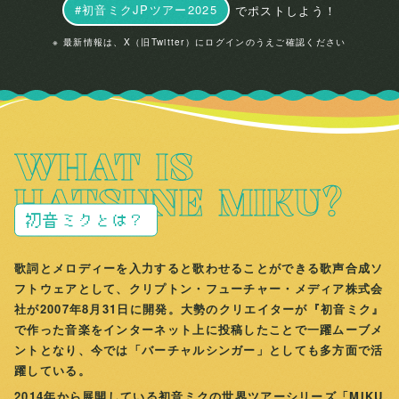
#初音ミクJPツアー2025
でポストしよう！
※ 最新情報は、X（旧Twitter）にログインのうえご確認ください
WHAT IS
HATSUNE MIKU?
初音ミクとは？
歌詞とメロディーを入力すると歌わせることができる歌声合成ソ
フトウェアとして、クリプトン・フューチャー・メディア株式会
社が2007年8月31日に開発。大勢のクリエイターが『初音ミク』
で作った音楽をインターネット上に投稿したことで一躍ムーブメ
ントとなり、今では「バーチャルシンガー」としても多方面で活
躍している。
2014年から展開している初音ミクの世界ツアーシリーズ「MIKU