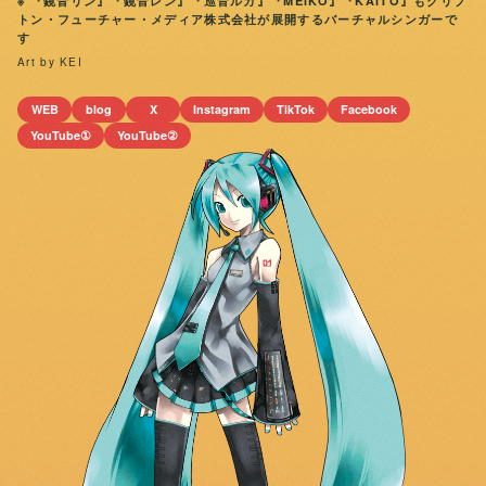
※ 『鏡音リン』『鏡音レン』『巡音ルカ』『MEIKO』『KAITO』もクリプ
トン・フューチャー・メディア株式会社が展開するバーチャルシンガーで
す
Art by KEI
WEB
blog
X
Instagram
TikTok
Facebook
YouTube①
YouTube②