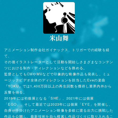
米山舞
アニメーション制作会社ガイナックス、トリガーでの経験を経
て、
その後イラストレーターとして活動を開始しさまざまなコンテン
ツにおける制作・ディレクションなどを務める。
監督としてもCMやMVなどで印象的な映像作品も発表し、ミュ
ージックビデオ全体のディレクションを担当したEveの楽曲
『YOKU』では1,400万回以上の再生回数を獲得し業界内外から
反響を得る。
2019年には初個展となる「SHE」、2021年には個展
「EGO」、そして最近では2023年には個展「EYE」を開催し、
自身が手掛けたアニメーション映像を多岐に渡る出力に挑戦した
作品を公開し、最新技術を自ら模索し作品づくりに取り入れるこ