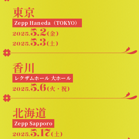
東京
Zepp Haneda（TOKYO）
5.2
2025.
(金)
5.3
2025.
(土)
香川
レクザムホール 大ホール
5.6
2025.
(火・祝)
北海道
Zepp Sapporo
5.17
2025.
(土)