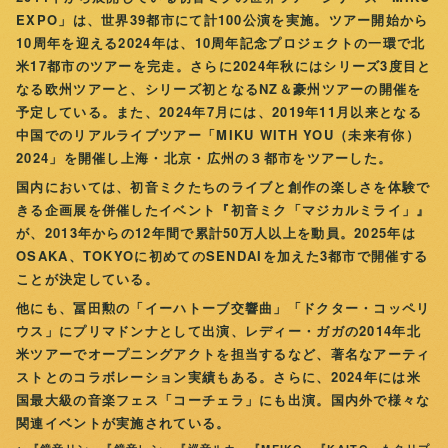
EXPO」は、世界39都市にて計100公演を実施。ツアー開始から
10周年を迎える2024年は、10周年記念プロジェクトの一環で北
米17都市のツアーを完走。さらに2024年秋にはシリーズ3度目と
なる欧州ツアーと、シリーズ初となるNZ＆豪州ツアーの開催を
予定している。また、2024年7月には、2019年11月以来となる
中国でのリアルライブツアー「MIKU WITH YOU（未来有你）
2024」を開催し上海・北京・広州の３都市をツアーした。
国内においては、初音ミクたちのライブと創作の楽しさを体験で
きる企画展を併催したイベント『初音ミク「マジカルミライ」』
が、2013年からの12年間で累計50万人以上を動員。2025年は
OSAKA、TOKYOに初めてのSENDAIを加えた3都市で開催する
ことが決定している。
他にも、冨田勲の「イーハトーブ交響曲」「ドクター・コッペリ
ウス」にプリマドンナとして出演、レディー・ガガの2014年北
米ツアーでオープニングアクトを担当するなど、著名なアーティ
ストとのコラボレーション実績もある。さらに、2024年には米
国最大級の音楽フェス「コーチェラ」にも出演。国内外で様々な
関連イベントが実施されている。